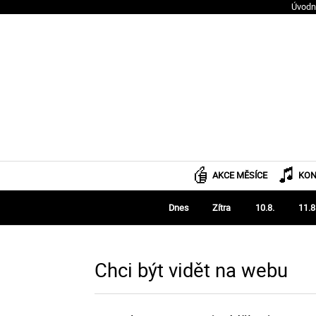
Úvodn
AKCE MĚSÍCE
KON
Dnes
Zítra
10.8.
11.8
Chci být vidět na webu