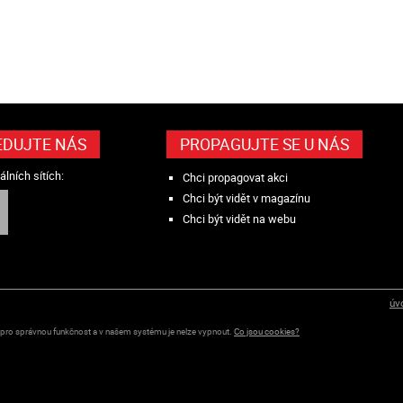
EDUJTE NÁS
PROPAGUJTE SE U NÁS
álních sítích:
Chci propagovat akci
Chci být vidět v magazínu
Chci být vidět na webu
úv
 pro správnou funkčnost a v našem systému je nelze vypnout.
Co jsou cookies?