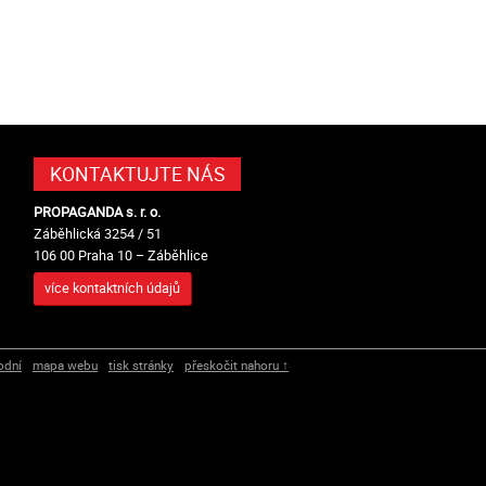
KONTAKTUJTE NÁS
PROPAGANDA s. r. o.
Záběhlická 3254 / 51
106 00 Praha 10 – Záběhlice
více kontaktních údajů
odní
mapa webu
tisk stránky
přeskočit nahoru ↑