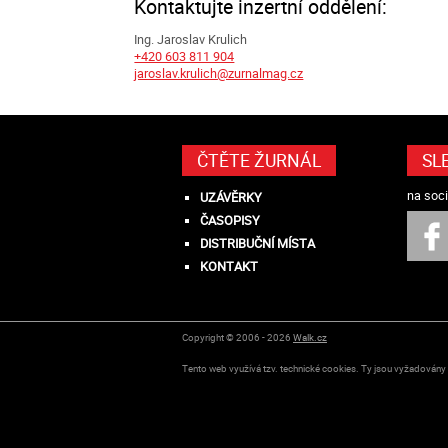
Kontaktujte inzertní oddělení:
Ing. Jaroslav Krulich
+420 603 811 904
jaroslav.krulich@zurnalmag.cz
ČTĚTE ŽURNÁL
SL
na soci
UZÁVĚRKY
ČASOPISY
DISTRIBUČNÍ MÍSTA
KONTAKT
Copyright © 2006 - 2026
Walk.cz
Tento web využívá tzv. technické cookies. Ty jsou vyžadovány