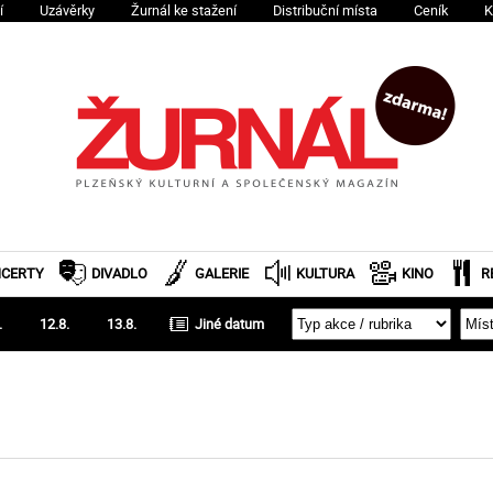
í
Uzávěrky
Žurnál ke stažení
Distribuční místa
Ceník
K
CERTY
DIVADLO
GALERIE
KULTURA
KINO
R
.
12.8.
13.8.