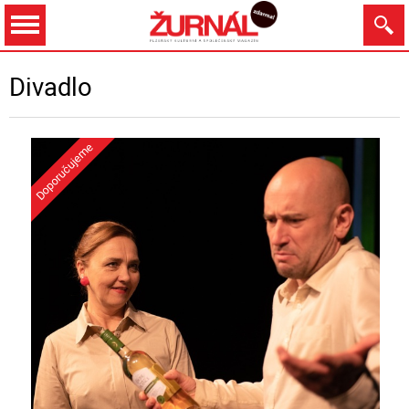
Dnes
Zítra
9.8.
10.8.
11.8.
12.8.
Divadlo
Zobrazit