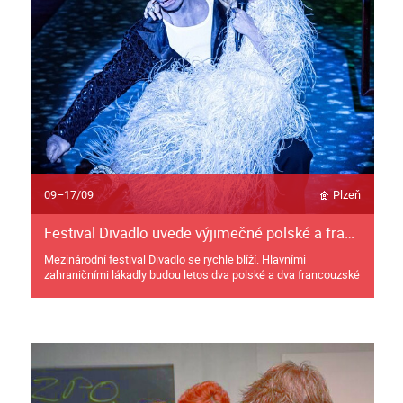
09–17/09
Plzeň
Festival Divadlo uvede výjimečné polské a francouzské inscenace
Mezinárodní festival Divadlo se rychle blíží. Hlavními
zahraničními lákadly budou letos dva polské a dva francouzské
soubory.