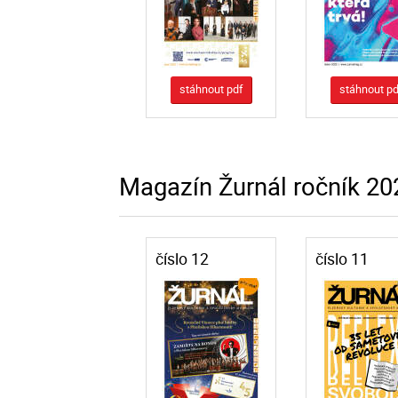
stáhnout pdf
stáhnout pd
Magazín Žurnál ročník 20
číslo 12
číslo 11