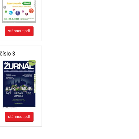
stáhnout pdf
číslo 3
stáhnout pdf