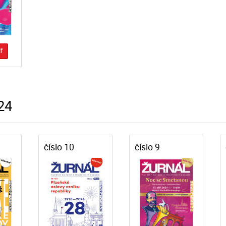
f
24
číslo 10
číslo 9