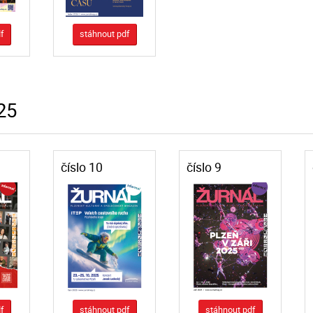
f
stáhnout pdf
25
číslo 10
číslo 9
f
stáhnout pdf
stáhnout pdf