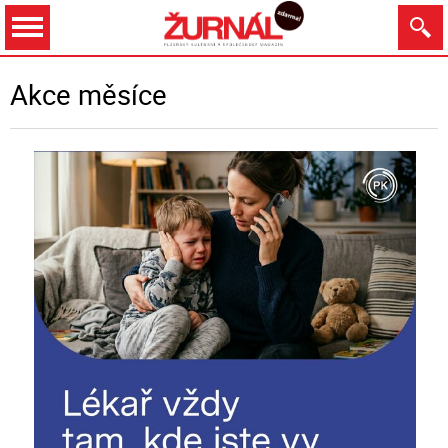
Dnes
Zítra
11.8.
12.8.
13.8.
14.8.
Akce měsíce
Zobrazit