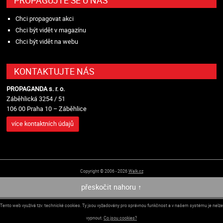
PROPAGUJTE SE U NÁS
Chci propagovat akci
Chci být vidět v magazínu
Chci být vidět na webu
KONTAKTUJTE NÁS
PROPAGANDA s. r. o.
Záběhlická 3254 / 51
106 00 Praha 10 – Záběhlice
více kontaktních údajů
Copyright © 2006 - 2026
Walk.cz
přeskočit nahoru ↑
Tento web využívá tzv. technické cookies. Ty jsou vyžadovány pro správnou funkčnost a v našem systému je nelze
vypnout.
Co jsou cookies?