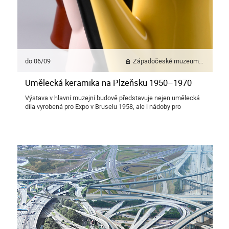
do 06/09
Západočeské muzeum v Plzni
Umělecká keramika na Plzeňsku 1950–1970
Výstava v hlavní muzejní budově představuje nejen umělecká
díla vyrobená pro Expo v Bruselu 1958, ale i nádoby pro
každodenní použití z keramických dílen v Plzni a okolí.