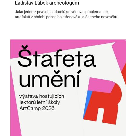
Ladislav Lábek archeologem
Jako jeden z prvních badatelů se věnoval problematice
artefaktů z období pozdního středověku a časného novověku
získaných v historickém jádru Plzně.