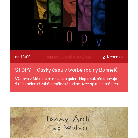
do 13/09
Nepomuk
STOPY – Otisky času v tvorbě rodiny Böhnelů
Výstava v Městském muzeu a galerii Nepomuk představuje
širší umělecký záběr umělecké rodiny úzce spjaté s městem.