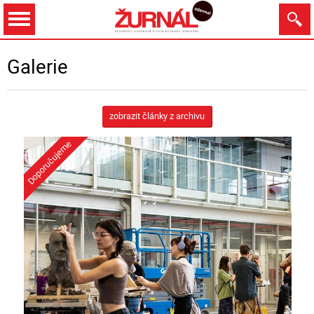
Dnes
Zítra
8.8.
9.8.
10.8.
11.8.
Galerie
zobrazit články z archivu
Zobrazit