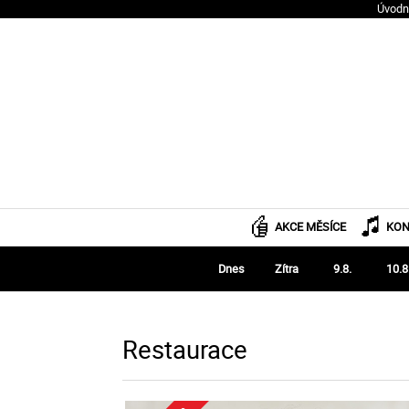
Úvodn
AKCE MĚSÍCE
KON
Dnes
Zítra
9.8.
10.8
Restaurace