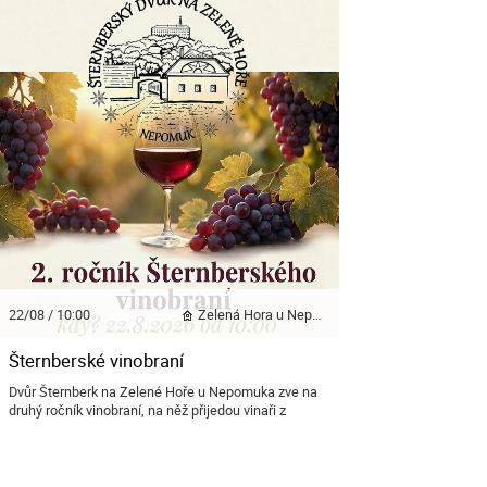
22/08 / 10:00
Zelená Hora u Nepomuka
Šternberské vinobraní
Dvůr Šternberk na Zelené Hoře u Nepomuka zve na
druhý ročník vinobraní, na něž přijedou vinaři z
Kobylí se svou ochutnávkou vín.