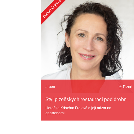
srpen
Plzeň
Styl plzeňských restaurací pod drobnohledem Kristýny Frejové
Herečka Kristýna Frejová a její názor na
gastronomii.