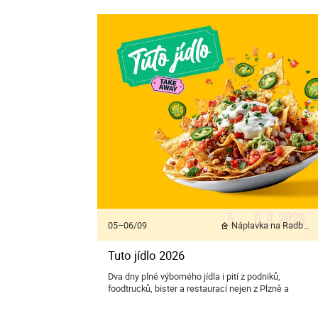
05–06/09
Náplavka na Radbuze
Tuto jídlo 2026
Dva dny plné výborného jídla i pití z podniků,
foodtrucků, bister a restaurací nejen z Plzně a
Plzeňského kraje nabídne plzeňský festival
gastronomie Tuto jídlo.