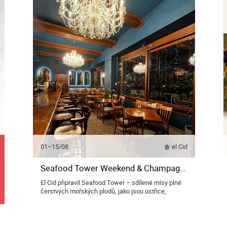
01–15/08
el Cid
Seafood Tower Weekend & Champagne
El Cid připravil Seafood Tower – sdílené mísy plné
čerstvých mořských plodů, jako jsou ústřice,
krevety, mušle, chobotnice nebo humr.