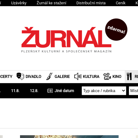
í
Uzávěrky
Žurnál ke stažení
Distribuční místa
Ceník
K
CERTY
DIVADLO
GALERIE
KULTURA
KINO
R
.
11.8.
12.8.