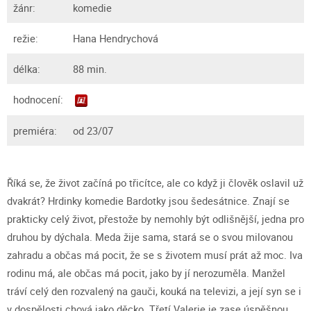
žánr:
komedie
režie:
Hana Hendrychová
délka:
88 min.
hodnocení:
premiéra:
od 23/07
Říká se, že život začíná po třicítce, ale co když ji člověk oslavil už
dvakrát? Hrdinky komedie Bardotky jsou šedesátnice. Znají se
prakticky celý život, přestože by nemohly být odlišnější, jedna pro
druhou by dýchala. Meda žije sama, stará se o svou milovanou
zahradu a občas má pocit, že se s životem musí prát až moc. Iva
rodinu má, ale občas má pocit, jako by jí nerozuměla. Manžel
tráví celý den rozvalený na gauči, kouká na televizi, a její syn se i
v dospělosti chová jako děcko. Třetí Valerie je zase úspěšnou