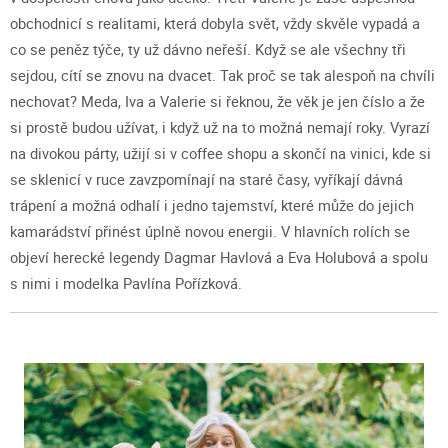
obchodnicí s realitami, která dobyla svět, vždy skvěle vypadá a
co se peněz týče, ty už dávno neřeší. Když se ale všechny tři
sejdou, cítí se znovu na dvacet. Tak proč se tak alespoň na chvíli
nechovat? Meda, Iva a Valerie si řeknou, že věk je jen číslo a že
si prostě budou užívat, i když už na to možná nemají roky. Vyrazí
na divokou párty, užijí si v coffee shopu a skončí na vinici, kde si
se sklenicí v ruce zavzpomínají na staré časy, vyříkají dávná
trápení a možná odhalí i jedno tajemství, které může do jejich
kamarádství přinést úplně novou energii. V hlavních rolích se
objeví herecké legendy Dagmar Havlová a Eva Holubová a spolu
s nimi i modelka Pavlína Pořízková.