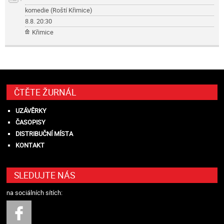
komedie (Roští Křimice)
8.8.
20:30
Křimice
ČTĚTE ŽURNÁL
UZÁVĚRKY
ČASOPISY
DISTRIBUČNÍ MÍSTA
KONTAKT
SLEDUJTE NÁS
na sociálních sítích: