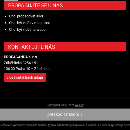
PROPAGUJTE SE U NÁS
Chci propagovat akci
Chci být vidět v magazínu
Chci být vidět na webu
KONTAKTUJTE NÁS
PROPAGANDA s. r. o.
Záběhlická 3254 / 51
106 00 Praha 10 – Záběhlice
více kontaktních údajů
Copyright © 2006 - 2026
Walk.cz
přeskočit nahoru ↑
Tento web využívá tzv. technické cookies. Ty jsou vyžadovány pro správnou funkčnost a v našem systému je nelze