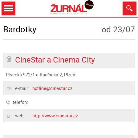
Dnes
Zítra
9.8.
10.8.
11.8.
12.8.
Bardotky
od 23/07
CineStar a Cinema City
Zobrazit
Písecká 972/1 a Radčická 2, Plzeň
e-mail:
hotline@cinestar.cz
telefon:
web:
http://www.cinestar.cz