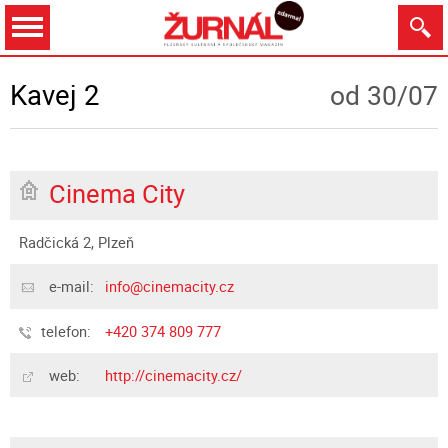
Dnes
Zítra
12.8.
13.8.
14.8.
15.8.
Kavej 2
od 30/07
Cinema City
Zobrazit
Radčická 2, Plzeň
e-mail:
info@cinemacity.cz
telefon:
+420 374 809 777
web:
http://cinemacity.cz/