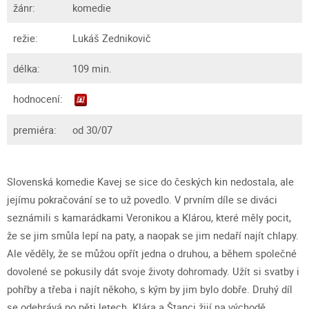
žánr:
komedie
režie:
Lukáš Zednikovič
délka:
109 min.
hodnocení:
premiéra:
od 30/07
Slovenská komedie Kavej se sice do českých kin nedostala, ale
jejímu pokračování se to už povedlo. V prvním díle se diváci
seznámili s kamarádkami Veronikou a Klárou, které měly pocit,
že se jim smůla lepí na paty, a naopak se jim nedaří najít chlapy.
Ale věděly, že se můžou opřít jedna o druhou, a během společné
dovolené se pokusily dát svoje životy dohromady. Užít si svatby i
pohřby a třeba i najít někoho, s kým by jim bylo dobře. Druhý díl
se odehrává po pěti letech. Klára a Štanci žijí na východě