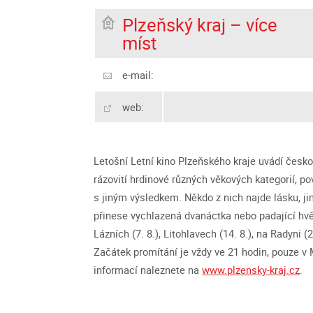
Plzeňský kraj – více
míst
e-mail:
web:
Letošní Letní kino Plzeňského kraje uvádí česko
rázovití hrdinové různých věkových kategorií, pov
s jiným výsledkem. Někdo z nich najde lásku, ji
přinese vychlazená dvanáctka nebo padající hv
Lázních (7. 8.), Litohlavech (14. 8.), na Radyni (
Začátek promítání je vždy ve 21 hodin, pouze v 
informací naleznete na
www.plzensky-kraj.cz
.