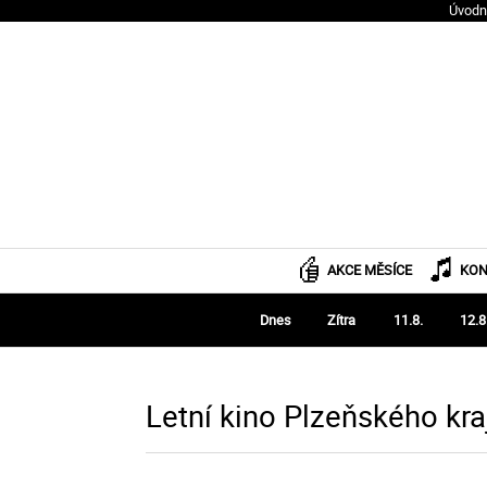
Úvodn
AKCE MĚSÍCE
KON
Dnes
Zítra
11.8.
12.8
Letní kino Plzeňského kra