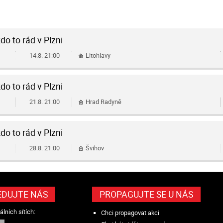
do to rád v Plzni
14.8.
21:00
Litohlavy
do to rád v Plzni
21.8.
21:00
Hrad Radyně
do to rád v Plzni
28.8.
21:00
Švihov
EDUJTE NÁS
PROPAGUJTE SE U NÁS
álních sítích:
Chci propagovat akci