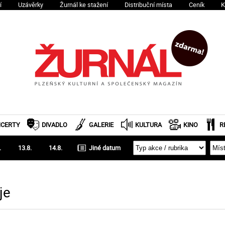
í
Uzávěrky
Žurnál ke stažení
Distribuční místa
Ceník
K
CERTY
DIVADLO
GALERIE
KULTURA
KINO
R
.
13.8.
14.8.
je