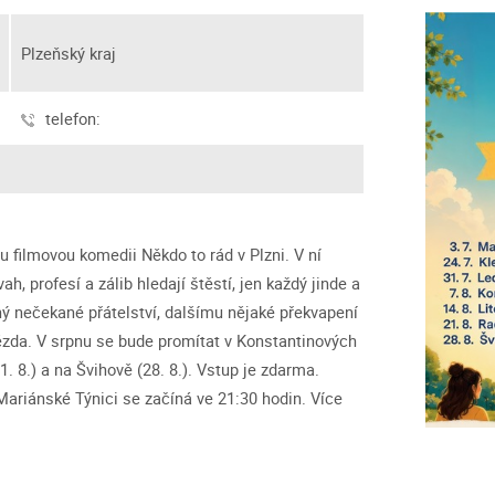
Plzeňský kraj
telefon:
u filmovou komedii Někdo to rád v Plzni. V ní
ah, profesí a zálib hledají štěstí, jen každý jinde a
ný nečekané přátelství, dalšímu nějaké překvapení
ězda. V srpnu se bude promítat v Konstantinových
21. 8.) a na Švihově (28. 8.). Vstup je zdarma.
Mariánské Týnici se začíná ve 21:30 hodin. Více