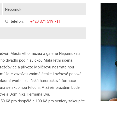
Nepomuk
telefon:
+420 371 519 711
 nádvoří Městského muzea a galerie Nepomuk na
no divadlo pod hlavičkou Malá letní scéna.
oražďovice a přiveze Molièrovu nesmrtelnou
i můžete zazpívat známé české i světové popové
 vlastní tvorbu plzeňská hardrocková formace
pna se skupinou Pilouni. A závěr prázdnin bude
čkové a Dominika Heřmana Lva.
150 Kč pro dospělé a 100 Kč pro seniory zakoupíte