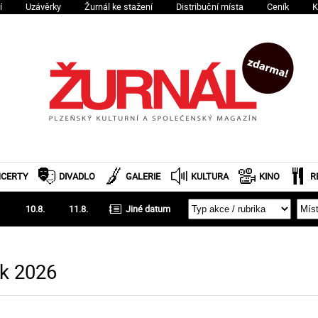
í
Uzávěrky
Žurnál ke stažení
Distribuční místa
Ceník
K
CERTY
DIVADLO
GALERIE
KULTURA
KINO
R
10.8.
11.8.
k 2026