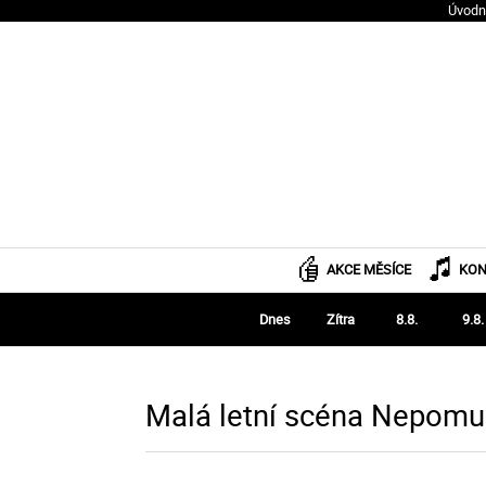
Úvodn
AKCE MĚSÍCE
KON
Dnes
Zítra
8.8.
9.8.
Malá letní scéna Nepomu