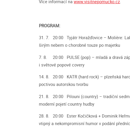
Více informací na
www.visitnepomucko.cz
.
PROGRAM:
31. 7. 20:00 Tyjátr Horažďovice – Molière: La
širým nebem o chorobné touze po majetku
7. 8. 20:00 PULSE (pop) – m
ladá a dravá zá
i světové popové covery
14. 8. 20:00 KATR (hard rock) – p
lzeňská hard
poctivou autorskou tvorbu
21. 8. 20:00 Pilouni (country) – t
radiční sedmi
moderní pojetí country hudby
28. 8. 20:00 Ester Kočičková + Dominik Heřma
vtipný a nekompromisní humor v podání přední