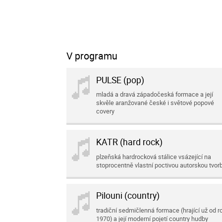
V programu
PULSE (pop)
mladá a dravá západočeská formace a její
skvěle aranžované české i světové popové
covery
KATR (hard rock)
plzeňská hardrocková stálice vsázející na
stoprocentně vlastní poctivou autorskou tvor
Pilouni (country)
tradiční sedmičlenná formace (hrající už od r
1970) a její moderní pojetí country hudby