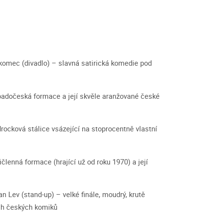
komec (divadlo) – s
lavná satirická komedie pod
padočeská formace a její skvěle aranžované české
rocková stálice vsázející na stoprocentně vlastní
členná formace (hrající už od roku 1970) a její
n Lev (stand-up) – v
elké finále, moudrý, krutě
ch českých komiků