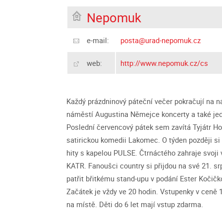
Nepomuk
e-mail:
posta@urad-nepomuk.cz
web:
http://www.nepomuk.cz/cs
Každý prázdninový páteční večer pokračují na
náměstí Augustina Němejce koncerty a také jed
Poslední červencový pátek sem zavítá Tyjátr H
satirickou komedii Lakomec. O týden později s
hity s kapelou PULSE. Čtrnáctého zahraje svoji
KATR. Fanoušci country si přijdou na své 21. sr
patřit břitkému stand-upu v podání Ester Koči
Začátek je vždy ve 20 hodin. Vstupenky v ceně 
na místě. Děti do 6 let mají vstup zdarma.