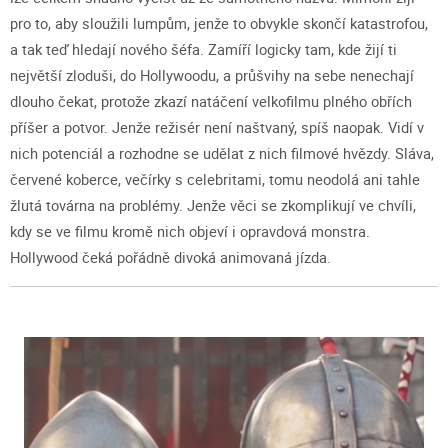
pro to, aby sloužili lumpům, jenže to obvykle skončí katastrofou,
a tak teď hledají nového šéfa. Zamíří logicky tam, kde žijí ti
největší zloduši, do Hollywoodu, a průšvihy na sebe nenechají
dlouho čekat, protože zkazí natáčení velkofilmu plného obřích
příšer a potvor. Jenže režisér není naštvaný, spíš naopak. Vidí v
nich potenciál a rozhodne se udělat z nich filmové hvězdy. Sláva,
červené koberce, večírky s celebritami, tomu neodolá ani tahle
žlutá továrna na problémy. Jenže věci se zkomplikují ve chvíli,
kdy se ve filmu kromě nich objeví i opravdová monstra.
Hollywood čeká pořádně divoká animovaná jízda.