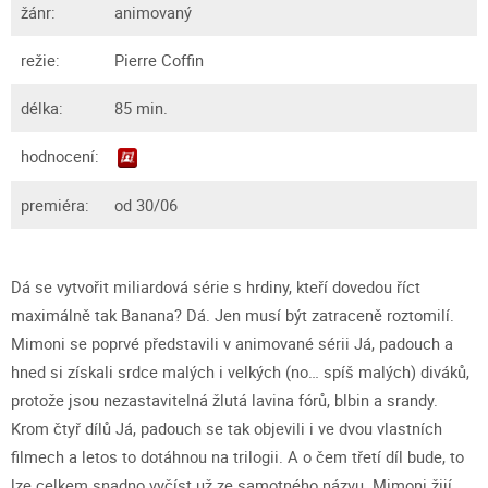
žánr:
animovaný
režie:
Pierre Coffin
délka:
85 min.
hodnocení:
premiéra:
od 30/06
Dá se vytvořit miliardová série s hrdiny, kteří dovedou říct
maximálně tak Banana? Dá. Jen musí být zatraceně roztomilí.
Mimoni se poprvé představili v animované sérii Já, padouch a
hned si získali srdce malých i velkých (no… spíš malých) diváků,
protože jsou nezastavitelná žlutá lavina fórů, blbin a srandy.
Krom čtyř dílů Já, padouch se tak objevili i ve dvou vlastních
filmech a letos to dotáhnou na trilogii. A o čem třetí díl bude, to
lze celkem snadno vyčíst už ze samotného názvu. Mimoni žijí