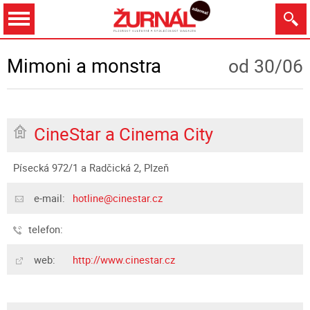
Dnes
Zítra
9.8.
10.8.
11.8.
12.8.
Mimoni a monstra
od 30/06
CineStar a Cinema City
Zobrazit
Písecká 972/1 a Radčická 2, Plzeň
e-mail:
hotline@cinestar.cz
telefon:
web:
http://www.cinestar.cz