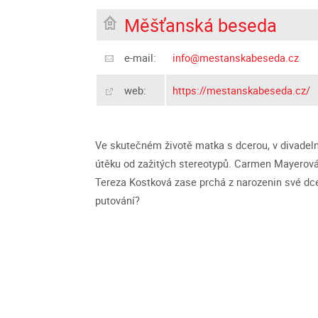
Měšťanská beseda
e-mail:
info@mestanskabeseda.cz
web:
https://mestanskabeseda.cz/
Ve skutečném životě matka s dcerou, v divadelní
útěku od zažitých stereotypů. Carmen Mayerov
Tereza Kostková zase prchá z narozenin své dce
putování?