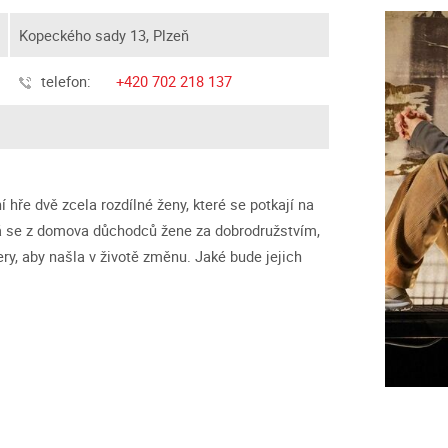
Kopeckého sady 13, Plzeň
telefon:
+420 702 218 137
 hře dvě zcela rozdílné ženy, které se potkají na
á se z domova důchodců žene za dobrodružstvím,
ry, aby našla v životě změnu. Jaké bude jejich