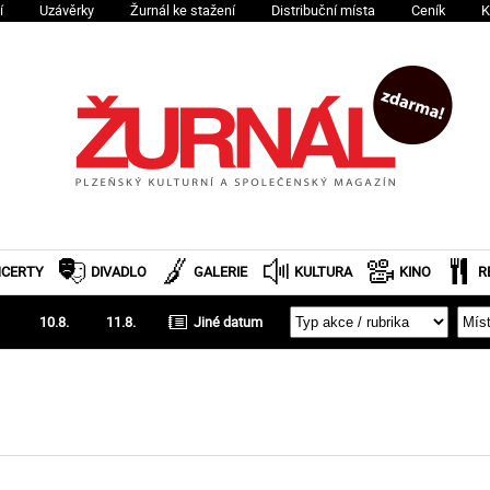
í
Uzávěrky
Žurnál ke stažení
Distribuční místa
Ceník
K
CERTY
DIVADLO
GALERIE
KULTURA
KINO
R
10.8.
11.8.