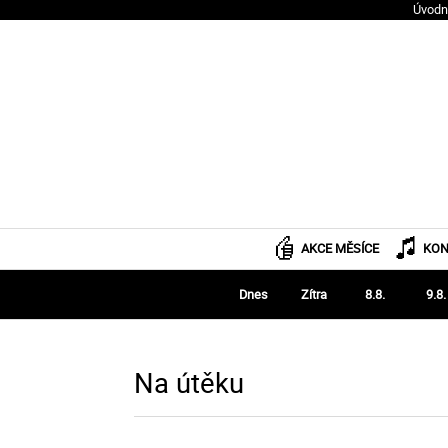
Úvodn
AKCE MĚSÍCE
KON
Dnes
Zítra
8.8.
9.8.
Na útěku