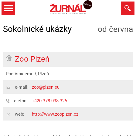
Dnes
Zítra
11.8.
12.8.
13.8.
14.8.
Sokolnické ukázky
od června
Zoo Plzeň
Zobrazit
Pod Vinicemi 9, Plzeň
e-mail:
zoo@plzen.eu
telefon:
+420 378 038 325
web:
http://www.zooplzen.cz