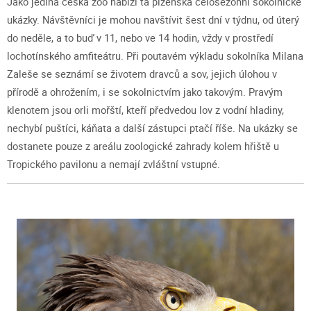
Jako jediná česká zoo nabízí ta plzeňská celosezónní sokolnické
ukázky. Návštěvníci je mohou navštívit šest dní v týdnu, od úterý
do neděle, a to buď v 11, nebo ve 14 hodin, vždy v prostředí
lochotínského amfiteátru. Při poutavém výkladu sokolníka Milana
Zaleše se seznámí se životem dravců a sov, jejich úlohou v
přírodě a ohrožením, i se sokolnictvím jako takovým. Pravým
klenotem jsou orli mořští, kteří předvedou lov z vodní hladiny,
nechybí puštíci, káňata a další zástupci ptačí říše. Na ukázky se
dostanete pouze z areálu zoologické zahrady kolem hřiště u
Tropického pavilonu a nemají zvláštní vstupné.