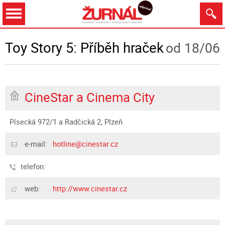
Dnes
Zítra
10.8.
11.8.
12.8.
13.8.
Toy Story 5: Příběh hraček
od 18/06
CineStar a Cinema City
Zobrazit
Písecká 972/1 a Radčická 2, Plzeň
e-mail:
hotline@cinestar.cz
telefon:
web:
http://www.cinestar.cz