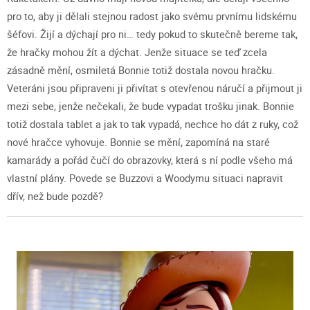
pro to, aby ji dělali stejnou radost jako svému prvnímu lidskému
šéfovi. Žijí a dýchají pro ni… tedy pokud to skutečně bereme tak,
že hračky mohou žít a dýchat. Jenže situace se teď zcela
zásadně mění, osmiletá Bonnie totiž dostala novou hračku.
Veteráni jsou připraveni ji přivítat s otevřenou náručí a přijmout ji
mezi sebe, jenže nečekali, že bude vypadat trošku jinak. Bonnie
totiž dostala tablet a jak to tak vypadá, nechce ho dát z ruky, což
nové hračce vyhovuje. Bonnie se mění, zapomíná na staré
kamarády a pořád čučí do obrazovky, která s ní podle všeho má
vlastní plány. Povede se Buzzovi a Woodymu situaci napravit
dřív, než bude pozdě?