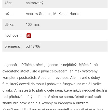
žánr:
animovaný
režie:
Andrew Stanton, McKenna Harris
délka:
100 min.
hodnocení:
premiéra:
od 18/06
Legendární Příběh hraček je jedním z nejdůležitějších filmů
dvacátého století, šlo o první celovečerní animák vytvořený
komplet v počítačích. Absolutní revoluce. Ale hlavně o dobrý
film, který dovedl dojmout i pobavit a fungoval na malé i velké
diváky. A naštěstí to platí o celé sérii, které nikdy nedošel dech a
teď přichází s pátým dílem. V něm se samozřejmě vrací staří
známí hrdinové v čele s kovbojem Woodym a Buzzem
Rakeťákem. Už dávno mají novou majitelku, ale dělají všechno