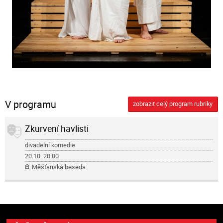
V programu
zobrazit celý program rubriky
Zkurvení havlisti
divadelní komedie
20.10.
20:00
Měšťanská beseda