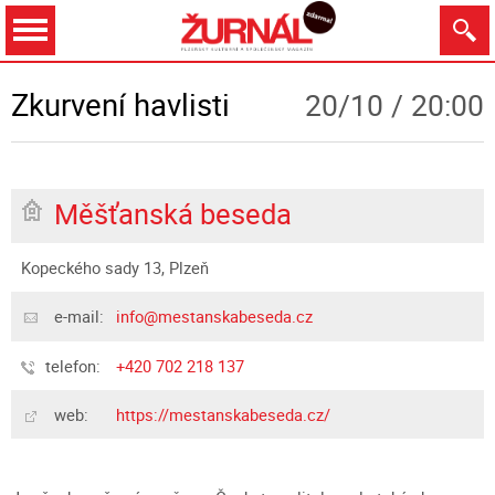
Dnes
Zítra
8.8.
9.8.
10.8.
11.8.
Zkurvení havlisti
20/10 / 20:00
Měšťanská beseda
Zobrazit
Kopeckého sady 13, Plzeň
e-mail:
info@mestanskabeseda.cz
telefon:
+420 702 218 137
web:
https://mestanskabeseda.cz/