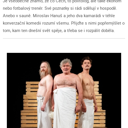
Je všeobecně známo, že co Čech, to politolog, ale také ekonom
nebo fotbalový trenér. Své poznatky si rádi sdělují v hospodě.
Anebo v sauně. Miroslav Hanuš a jeho dva kamarádi v téhle
konverzační komedii rozumí všemu. Přijďte s nimi popřemýšlet o
tom, kam ten dnešní svět spěje, a třeba se i rozpálit doběla.