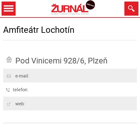
Dnes
Zítra
10.8.
11.8.
12.8.
13.8.
Amfiteátr Lochotín
Pod Vinicemi 928/6, Plzeň
Zobrazit
e-mail:
telefon:
web: