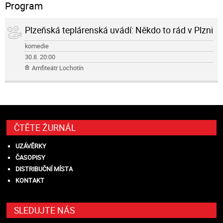
Program
Plzeňská teplárenská uvádí: Někdo to rád v Plzni
komedie
30.8.
20:00
Amfiteátr Lochotín
ČTĚTE ŽURNÁL
UZÁVĚRKY
ČASOPISY
DISTRIBUČNÍ MÍSTA
KONTAKT
SLEDUJTE NÁS