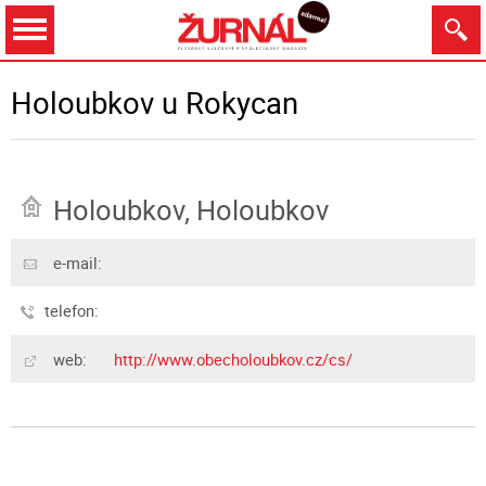
Dnes
Zítra
8.8.
9.8.
10.8.
11.8.
Holoubkov u Rokycan
Holoubkov, Holoubkov
Zobrazit
e-mail:
telefon:
web:
http://www.obecholoubkov.cz/cs/