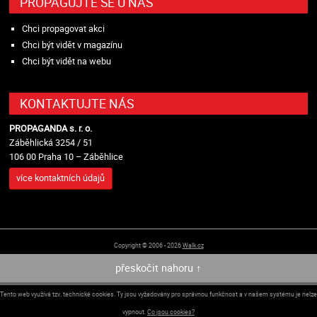
PROPAGUJTE SE U NÁS
Chci propagovat akci
Chci být vidět v magazínu
Chci být vidět na webu
KONTAKTUJTE NÁS
PROPAGANDA s. r. o.
Záběhlická 3254 / 51
106 00 Praha 10 – Záběhlice
více kontaktních údajů
Copyright © 2006 - 2026
Walk.cz
přeskočit nahoru ↑
Tento web využívá tzv. technické cookies. Ty jsou vyžadovány pro správnou funkčnost a v našem systému je nelze
vypnout.
Co jsou cookies?