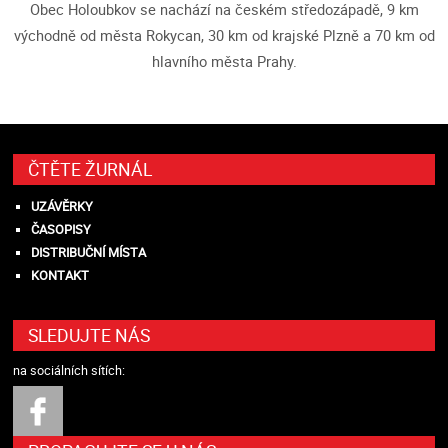
Obec Holoubkov se nachází na českém středozápadě, 9 km
východně od města Rokycan, 30 km od krajské Plzně a 70 km od
hlavního města Prahy.
ČTĚTE ŽURNÁL
UZÁVĚRKY
ČASOPISY
DISTRIBUČNÍ MÍSTA
KONTAKT
SLEDUJTE NÁS
na sociálních sítích: