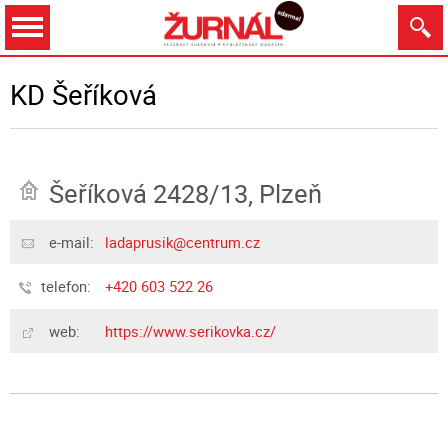
Dnes
Zítra
8.8.
9.8.
10.8.
11.8.
KD Šeříková
Šeříková 2428/13, Plzeň
Zobrazit
e-mail:
ladaprusik@centrum.cz
telefon:
+420 603 522 26
web:
https://www.serikovka.cz/