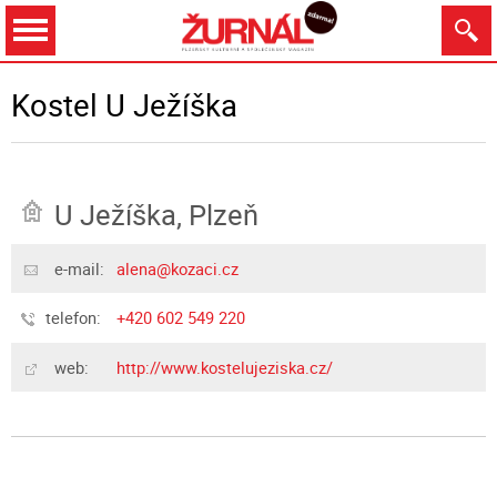
Dnes
Zítra
8.8.
9.8.
10.8.
11.8.
Kostel U Ježíška
U Ježíška, Plzeň
Zobrazit
e-mail:
alena@kozaci.cz
telefon:
+420 602 549 220
web:
http://www.kostelujeziska.cz/