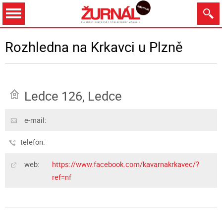
Dnes
Zítra
8.8.
9.8.
10.8.
11.8.
Rozhledna na Krkavci u Plzně
Ledce 126, Ledce
Zobrazit
e-mail:
telefon:
web:
https://www.facebook.com/kavarnakrkavec/?
ref=nf