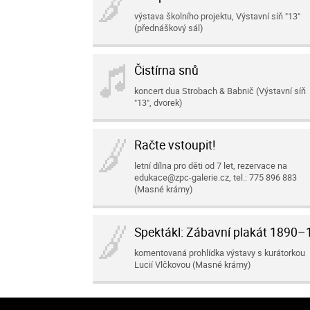
výstava školního projektu, Výstavní síň "13"
(přednáškový sál)
Čistírna snů
koncert dua Strobach & Babnič (Výstavní síň
"13", dvorek)
Račte vstoupit!
letní dílna pro děti od 7 let, rezervace na
edukace@zpc-galerie.cz, tel.: 775 896 883
(Masné krámy)
Spektákl: Zábavní plakát 1890
komentovaná prohlídka výstavy s kurátorkou
Lucií Vlčkovou (Masné krámy)