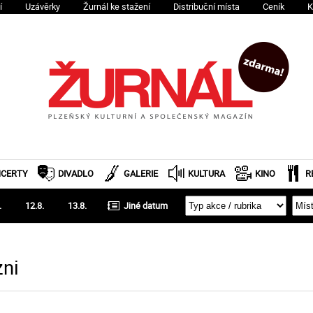
í
Uzávěrky
Žurnál ke stažení
Distribuční místa
Ceník
K
CERTY
DIVADLO
GALERIE
KULTURA
KINO
R
.
12.8.
13.8.
zni