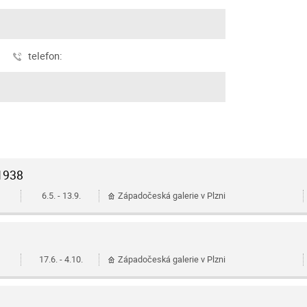
telefon:
–1938
6.5. - 13.9.
Západočeská galerie v Plzni
17.6. - 4.10.
Západočeská galerie v Plzni