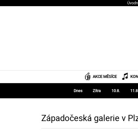
Úvodn
AKCE MĚSÍCE
KON
Dnes
Zítra
10.8.
11.8
Západočeská galerie v Pl